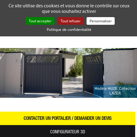
Gestion de vos préférences sur les cookies
Ce site utilise des cookies et vous donne le contrôle sur ceux
que vous souhaitez activer
Tog
nav
Tout accepter
Tout refuser
Personnaliser
Politique de confidentialité
Accueil
Portails aluminium
Guide conseils
Comment personnaliser ?
Modèle MUZE, Collection
LAZER
CONTACTER UN PORTALIER / DEMANDER UN DEVIS
CONFIGURATEUR 3D