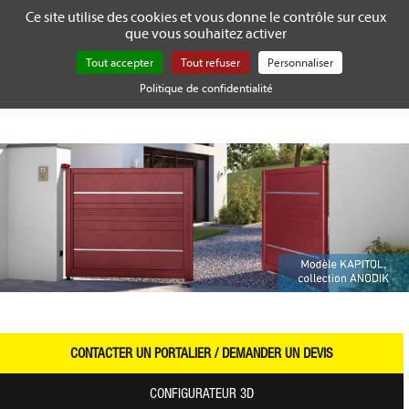
Gestion de vos préférences sur les cookies
Ce site utilise des cookies et vous donne le contrôle sur ceux
que vous souhaitez activer
Tog
nav
Tout accepter
Tout refuser
Personnaliser
Politique de confidentialité
Accueil
Portails aluminium
La motorisation
Modèle KAPITOL,
collection ANODIK
CONTACTER UN PORTALIER / DEMANDER UN DEVIS
CONFIGURATEUR 3D