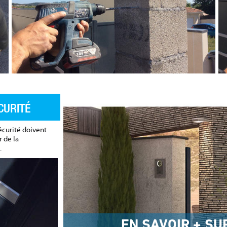
CURITÉ
écurité doivent
 de la
.
EN SAVOIR + SU