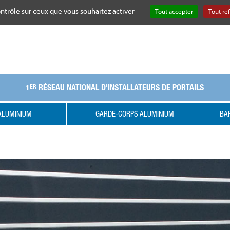
ontrôle sur ceux que vous souhaitez activer
Tout accepter
Tout re
1
RÉSEAU NATIONAL D'INSTALLATEURS DE PORTAILS
ER
ALUMINIUM
GARDE-CORPS ALUMINIUM
BAR