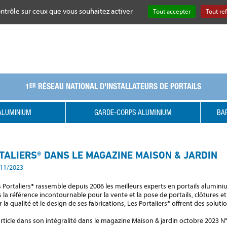
ontrôle sur ceux que vous souhaitez activer
Tout accepter
Tout re
1
RÉSEAU NATIONAL D'INSTALLATEURS DE PORTAILS
ER
ALUMINIUM
GARDE-CORPS ALUMINIUM
BAR
TALIERS® DANS LE MAGAZINE MAISON & JARDIN
3/11/2023
 Portaliers® rassemble depuis 2006 les meilleurs experts en portails aluminium
la référence incontournable pour la vente et la pose de portails, clôtures e
la qualité et le design de ses fabrications, Les Portaliers® offrent des solut
rticle dans son intégralité dans le magazine Maison & jardin octobre 2023 N°