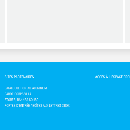
SITES PARTENAIRES
ACCÈS À L'ESPACE PR
CATALOGUE PORTAIL ALUMINIUM
GARDE CORPS VILLA
STORES, BANNES SOLISO
PORTES D'ENTRÉE / BOÎTES AUX LETTRES CIBOX