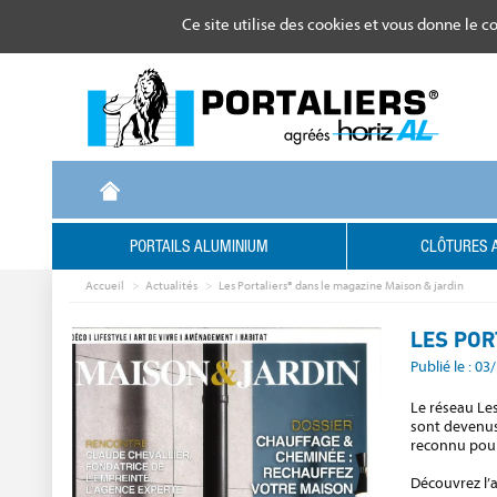
Gestion de vos préférences sur les cookies
Ce site utilise des cookies et vous donne le c
PORTAILS ALUMINIUM
CLÔTURES 
Accueil
Actualités
Les Portaliers® dans le magazine Maison & jardin
LES POR
Publié le : 0
Le réseau Les
sont devenus 
reconnu pour 
Découvrez l’a